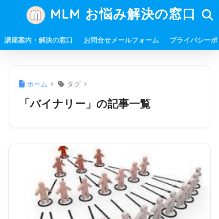
MLM お悩み解決の窓口
講座案内・解決の窓口
お問合せメールフォーム
プライバシーポ
ホーム
タグ
「バイナリー」の記事一覧
バイナリー=WinWinビジネス ネットワークビジネスのプ
ランを見てピラミッドだから「悪」だとか「ねずみ講の
仕組み」だと誤解している方々が結構いるようですが、
そのままの認識だと、一生大きな損をします。 ぜひこの
ページを ...