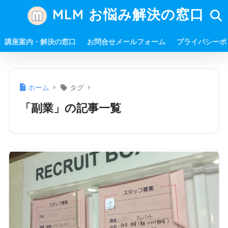
MLM お悩み解決の窓口
講座案内・解決の窓口
お問合せメールフォーム
プライバシーポ
ホーム
タグ
「副業」の記事一覧
必ず成功できます！ リーダーさんからこんな事を言われ
る人が多いそうです。 トップタイトルを獲得すれば、ど
んな夢でも叶えられるんです！ あなたの夢を叶えてくれ
るのは当社だけです。 会社を信じ、私たちを信じ、つ ...
" width="520" height="300" />