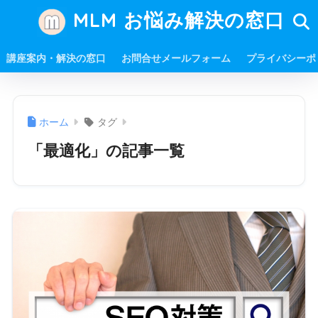
MLM お悩み解決の窓口
講座案内・解決の窓口
お問合せメールフォーム
プライバシーポ
ホーム
タグ
「最適化」の記事一覧
キーワードを選定する上での考え方 初心者はロングテー
ルSEOから始めるべき。 ロングテールとは、ライバルが
あまり存在しないスモールキーワードを数多く対策する
事により、アクセスを集めるという SEO の手法となりま
す。 ロ ...