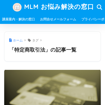
MLM お悩み解決の窓口
講座案内・解決の窓口
お問合せメールフォーム
プライバシーポ
ホーム
タグ
「特定商取引法」の記事一覧
名義を貸した側、借りた側、双方ともに違法行為となり
ます。 早く実績をあげようとするために、１人に数百万
円も買い込みさせることで、上位資格を取得させる場
合、知人から何十人もの、名前、住所、銀行口座を借り
て登録 ...