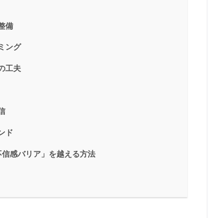
整備
ミング
の工夫
信
ンド
「不信感バリア」を越える方法