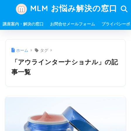
MLM お悩み解決の窓口
講座案内・解決の窓口
お問合せメールフォーム
プライバシーポ
ホーム
タグ
「アウラインターナショナル」の記
事一覧
「幹細胞培養液」配合の化粧品を扱うアウラインターナ
ショナルは、2019年に右近雅也氏が創業したばかりの新
しい会社です。 7月のグランドオープンから半年で売上
35億円を突破するなど、高い実績を上げています。 それ