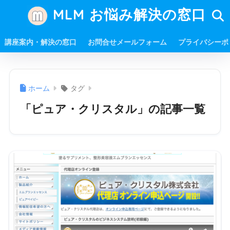
MLM お悩み解決の窓口
講座案内・解決の窓口
お問合せメールフォーム
プライバシーポ
ホーム
タグ
「ピュア・クリスタル」の記事一覧
ピュア・クリスタルというネットワークビジネス
（MLM）運営会社をご存知でしょうか。 ピュア・クリ
スタル株式会社は、ネットワークビジネ売上高ランキン
グ２０１８において第３５位で、売上高は約４０億 ...
" width="520" height="300" />