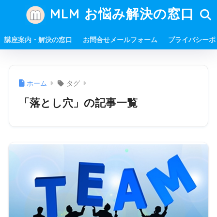
MLM お悩み解決の窓口
講座案内・解決の窓口
お問合せメールフォーム
プライバシーポ
ホーム
タグ
「落とし穴」の記事一覧
「チームワーク」という言葉は、小学低学年でも知って
いるのではないでしょうか？ 子供時代から大人になった
今までの長い期間知りつづけてきた「チームワーク」と
いう言葉。 「個人で戦うより、チームで戦うほうが強
い」ということは知 ...