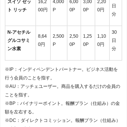
スイソ ゼッ
16,2
4,000
6,00
3,00
2,20
日
ト リッチ
00円
P
0P
0P
0円
分
N-アセチル
30
8,64
2,500
2,50
1,25
1,10
グルコサミ
日
0円
P
0P
0P
0円
ン水素
分
※IP：インディペンデントパートナー。ビジネス活動を
行う会員のことを指す。
※AU：アッチェユーザー。商品を購入するだけの会員の
ことを指す。
※BP：バイナリーポイント。報酬プラン（仕組み）の金
額を左右する。
※DC：ダイレクトコミッション。報酬プラン（仕組み）