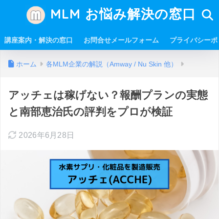
MLM お悩み解決の窓口
講座案内・解決の窓口
お問合せメールフォーム
プライバシーポ
ホーム
各MLM企業の解説（Amway / Nu Skin 他）
アッチェは稼げない？報酬プランの実態
と南部恵治氏の評判をプロが検証
2026年6月28日