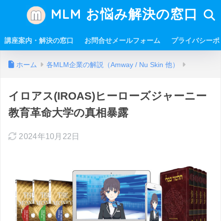
MLM お悩み解決の窓口
講座案内・解決の窓口
お問合せメールフォーム
プライバシーポ
ホーム
各MLM企業の解説（Amway / Nu Skin 他）
イロアス(IROAS)ヒーローズジャーニー
教育革命大学の真相暴露
2024年10月22日