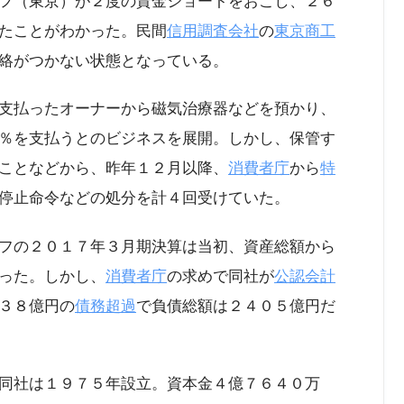
フ（東京）が２度の資金ショートをおこし、２６
たことがわかった。民間
信用調査会社
の
東京商工
絡がつかない状態となっている。
支払ったオーナーから磁気治療器などを預かり、
％を支払うとのビジネスを展開。しかし、保管す
ことなどから、昨年１２月以降、
消費者庁
から
特
停止命令などの処分を計４回受けていた。
フの２０１７年３月期決算は当初、資産総額から
った。しかし、
消費者庁
の求めで同社が
公認会計
３８億円の
債務超過
で負債総額は２４０５億円だ
同社は１９７５年設立。資本金４億７６４０万