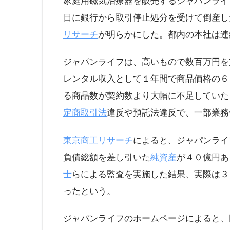
家庭用磁気治療器を販売するジャパンライ
日に銀行から取引停止処分を受けて倒産し
リサーチ
が明らかにした。都内の本社は連
ジャパンライフは、高いもので数百万円を
レンタル収入として１年間で商品価格の６
る商品数が契約数より大幅に不足していた
定商取引法
違反や預託法違反で、一部業務
東京商工リサーチ
によると、ジャパンライ
負債総額を差し引いた
純資産
が４０億円あ
士
らによる監査を実施した結果、実際は３
ったという。
ジャパンライフのホームページによると、