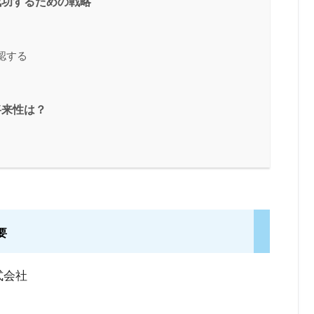
成功するための戦略
認する
将来性は？
要
株式会社