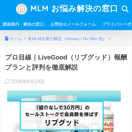
MLM お悩み解決の窓口
講座案内・解決の窓口
お問合せメールフォーム
プライバシーポ
ホーム
各MLM企業の解説（Amway / Nu Skin 他）
プロ目線｜LiveGood（リブグッド）報酬
プランと評判を徹底解説
2026年6月24日