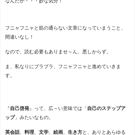
なんだか・・・妙な気分！
フニャフニャと筋の通らない文章になっていまうこと、
間違いなし！
なので、読む必要もありませ～ん、悪しからず。
ま、私なりにブラブラ、フニャフニャと進めていきま
す。
『
自己啓発
』って、広～い意味では「
自己のステップア
ップ
」みたいなもの。
英会話
、
料理
、
文学
、
絵画
、
生き方
と、ありとあらゆる